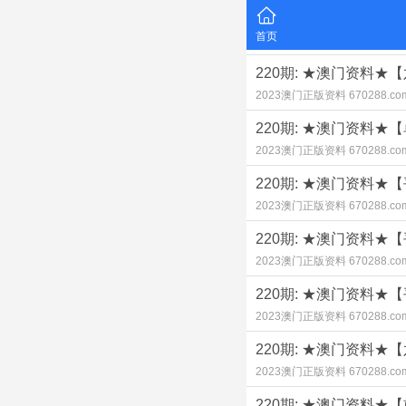
首页
220期: ★澳门资料★
2023澳门正版资料 670288.co
220期: ★澳门资料★
2023澳门正版资料 670288.co
220期: ★澳门资料★
2023澳门正版资料 670288.co
220期: ★澳门资料★
2023澳门正版资料 670288.co
220期: ★澳门资料★
2023澳门正版资料 670288.co
220期: ★澳门资料★
2023澳门正版资料 670288.co
220期: ★澳门资料★