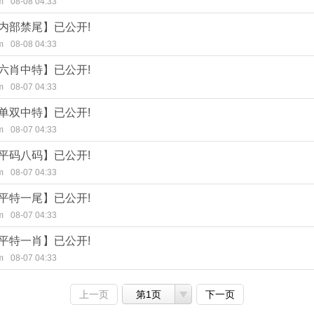
m
08-08 04:33
【内部禁尾】已公开!
m
08-08 04:33
【六肖中特】已公开!
m
08-07 04:33
【单双中特】已公开!
m
08-07 04:33
【平码八码】已公开!
m
08-07 04:33
【平特一尾】已公开!
m
08-07 04:33
【平特一肖】已公开!
m
08-07 04:33
上一页
第1页
下一页