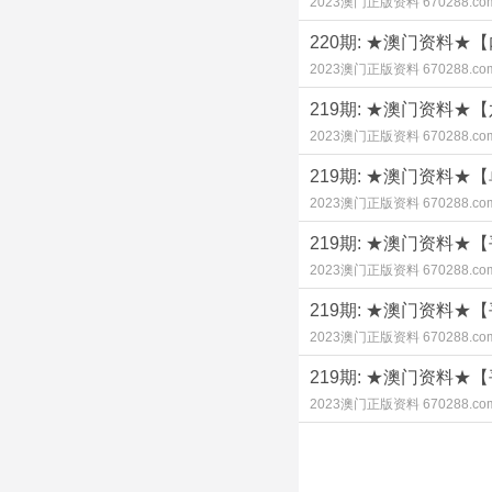
2023澳门正版资料 670288.co
220期: ★澳门资料★
2023澳门正版资料 670288.co
219期: ★澳门资料★
2023澳门正版资料 670288.co
219期: ★澳门资料★
2023澳门正版资料 670288.co
219期: ★澳门资料★
2023澳门正版资料 670288.co
219期: ★澳门资料★
2023澳门正版资料 670288.co
219期: ★澳门资料★
2023澳门正版资料 670288.co