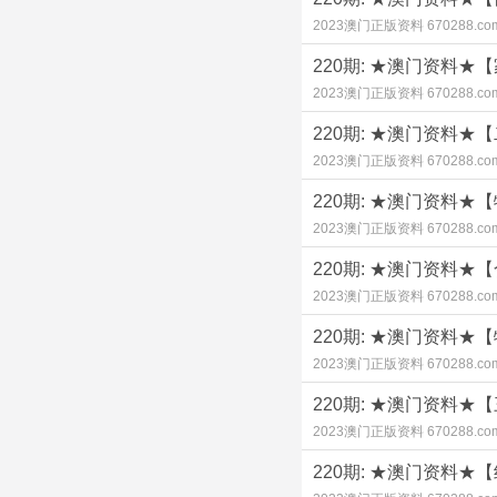
2023澳门正版资料 670288.co
220期: ★澳门资料★
2023澳门正版资料 670288.co
220期: ★澳门资料★
2023澳门正版资料 670288.co
220期: ★澳门资料★
2023澳门正版资料 670288.co
220期: ★澳门资料★
2023澳门正版资料 670288.co
220期: ★澳门资料★
2023澳门正版资料 670288.co
220期: ★澳门资料★
2023澳门正版资料 670288.co
220期: ★澳门资料★